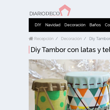
DIY
Navidad
Decoración
Baños
Co
Recepción
Decoración
Diy Tambor c
Diy Tambor con latas y te