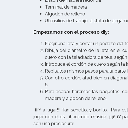
Listón de madera redonda
Terminal de madera
Algodón de relleno
Utensilios de trabajo: pistola de pegam
Empezamos con el proceso diy:
Elegir una lata y cortar un pedazo del t
Dibuja del diámetro de la lata en el cue
cuero con la taladradora de tela, segú
Introduce el cordón de cuero según la
Repita los mismos pasos para la parte i
Con otro cordón, atad bien en diagon
6
Para acabar haremos las baquetas, co
madera y algodón de relleno.
¡¡¡Y a jugar!!! Tan sencillo, y bonito... Para 
jugar con ellos... ¡haciendo música! jijiji! 
son una preciosura!