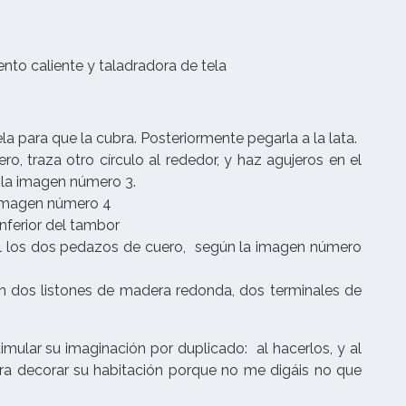
ento caliente y taladradora de tela
ela para que la cubra. Posteriormente pegarla a la lata.
ro, traza otro círculo al rededor, y haz agujeros en el
n la imagen número 3.
 imagen número 4
nferior del tambor
al los dos pedazos de cuero, según la imagen número
n dos listones de madera redonda, dos terminales de
estimular su imaginación por duplicado: al hacerlos, y al
¡Y para decorar su habitación porque no me digáis no que