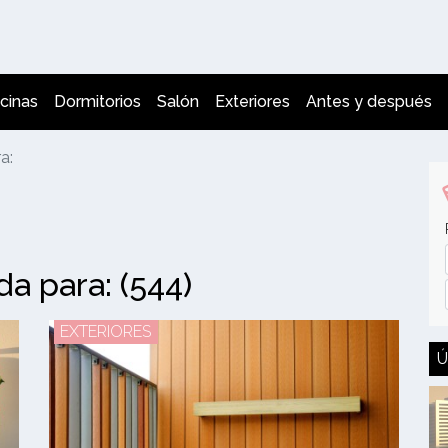
cinas
Dormitorios
Salón
Exteriores
Antes y después
a:
a para: (544)
EXTERIORES
Ú