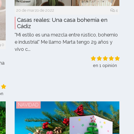
20 de marzo de 2022
4
Casas reales: Una casa bohemia en
Cádiz
"Mi estilo es una mezcla entre rústico, bohemio
e industrial" Me llamo Marta tengo 29 años y
0
vivo c...
na
en 1 opinión
ón
NAVIDAD