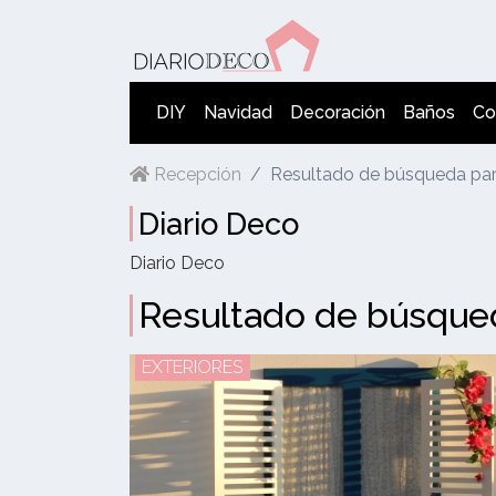
DIY
Navidad
Decoración
Baños
Co
Recepción
Resultado de búsqueda par
Diario Deco
Diario Deco
Resultado de búsqued
EXTERIORES