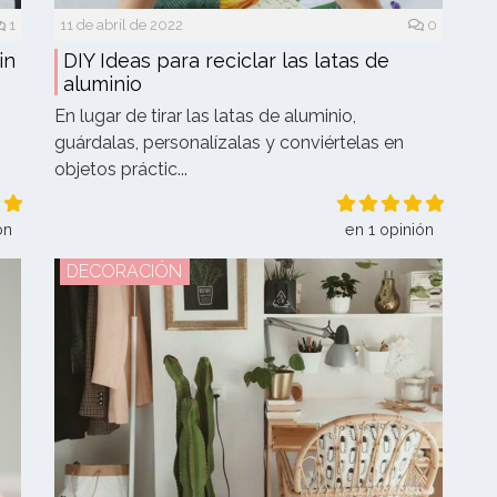
1
11 de abril de 2022
0
in
DIY Ideas para reciclar las latas de
aluminio
En lugar de tirar las latas de aluminio,
guárdalas, personalízalas y conviértelas en
objetos práctic...
ón
en 1 opinión
DECORACIÓN