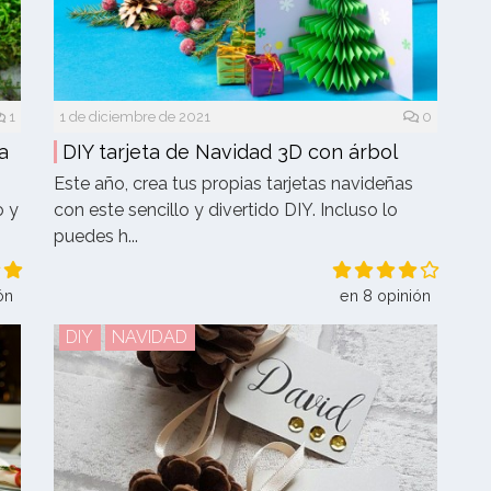
1
1 de diciembre de 2021
0
a
DIY tarjeta de Navidad 3D con árbol
Este año, crea tus propias tarjetas navideñas
o y
con este sencillo y divertido DIY. Incluso lo
puedes h...
ón
en 8 opinión
DIY
NAVIDAD