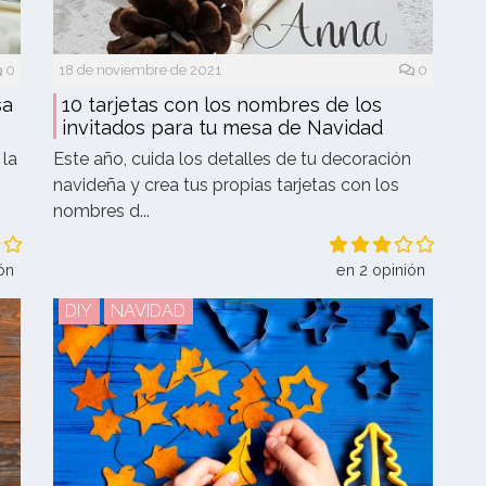
0
18 de noviembre de 2021
0
sa
10 tarjetas con los nombres de los
invitados para tu mesa de Navidad
 la
Este año, cuida los detalles de tu decoración
navideña y crea tus propias tarjetas con los
nombres d...
ón
en 2 opinión
DIY
NAVIDAD