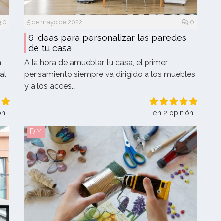
0
5 de mayo de 2022
0
6 ideas para personalizar las paredes
de tu casa
a
A la hora de amueblar tu casa, el primer
al
pensamiento siempre va dirigido a los muebles
y a los acces...
ón
en 2 opinión
DIY