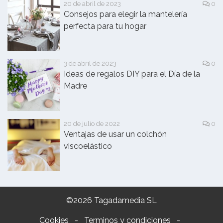
20 de abril de 2023
0
Consejos para elegir la mantelería
perfecta para tu hogar
3 de abril de 2023
0
Ideas de regalos DIY para el Día de la
Madre
20 de julio de 2022
0
Ventajas de usar un colchón
viscoelástico
©2026 Tagadamedia SL
Cookies
-
Terminos y condiciones
-