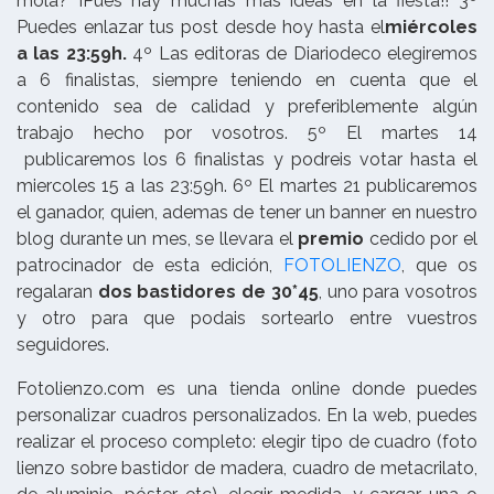
mola? ¡Pues hay muchas más ideas en la fiesta!! 3º
Puedes enlazar tus post desde hoy hasta el
miércoles
a las 23:59h.
4º Las editoras de Diariodeco elegiremos
a 6 finalistas, siempre teniendo en cuenta que el
contenido sea de calidad y preferiblemente algún
trabajo hecho por vosotros. 5º El martes 14
publicaremos los 6 finalistas y podreis votar hasta el
miercoles 15 a las 23:59h. 6º El martes 21 publicaremos
el ganador, quien, ademas de tener un banner en nuestro
blog durante un mes, se llevara el
premio
cedido por el
patrocinador de esta edición,
FOTOLIENZO
, que os
regalaran
dos bastidores de 30*45
, uno para vosotros
y otro para que podais sortearlo entre vuestros
seguidores.
Fotolienzo
.com es una tienda online donde puedes
personalizar cuadros personalizados. En la web, puedes
realizar el proceso completo: elegir tipo de cuadro (
foto
lienzo
sobre bastidor de madera, cuadro de metacrilato,