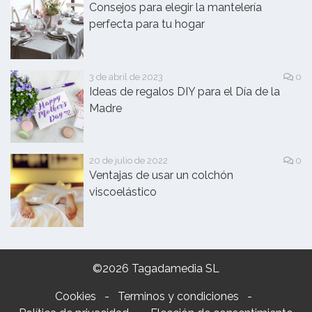
Consejos para elegir la mantelería
perfecta para tu hogar
3 de abril de 2023
0
Ideas de regalos DIY para el Día de la
Madre
20 de julio de 2022
0
Ventajas de usar un colchón
viscoelástico
©2026 Tagadamedia SL
Cookies
-
Terminos y condiciones
-