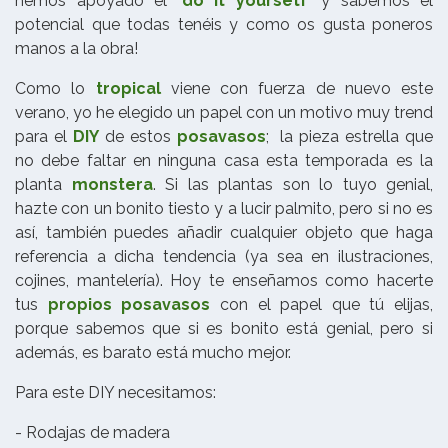
hemos apoyado el "
do it yoursetf
" y sabemos el
potencial que todas tenéis y como os gusta poneros
manos a la obra!
Como lo
tropical
viene con fuerza de nuevo este
verano, yo he elegido un papel con un motivo muy trend
para el
DIY
de estos
posavasos
; la pieza estrella que
no debe faltar en ninguna casa esta temporada es la
planta
monstera
. Si las plantas son lo tuyo genial,
hazte con un bonito tiesto y a lucir palmito, pero si no es
así, también puedes añadir cualquier objeto que haga
referencia a dicha tendencia (ya sea en ilustraciones,
cojines, mantelería). Hoy te enseñamos como hacerte
tus
propios posavasos
con el papel que tú elijas,
porque sabemos que si es bonito está genial, pero si
además, es barato está mucho mejor.
Para este DIY necesitamos:
- Rodajas de madera