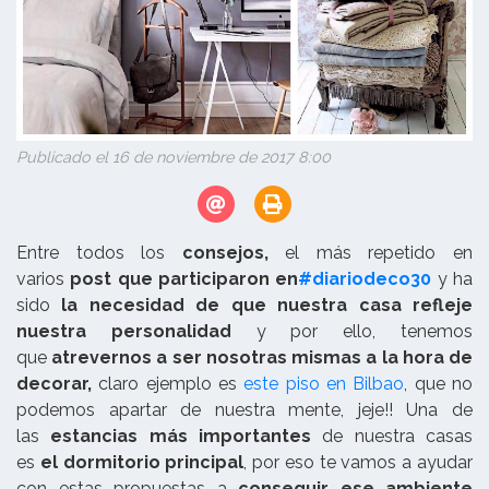
Publicado el 16 de noviembre de 2017 8:00
Entre todos los
consejos,
el más repetido en
varios
post que participaron en
#diariodeco30
y ha
sido
la necesidad de que nuestra casa refleje
nuestra personalidad
y por ello, tenemos
que
atrevernos a ser nosotras mismas a la hora de
decorar,
claro ejemplo es
este piso en Bilbao
, que no
podemos apartar de nuestra mente, jeje!! Una de
las
estancias más importantes
de nuestra casas
es
el dormitorio principal
, por eso te vamos a ayudar
con estas propuestas a
conseguir ese ambiente