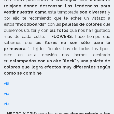
relajado donde descansar
.
Las tendencias para
vestir nuestra cama
esta temporada
son diversas
y
por ello te recomiendo que te eches un vistazo a
estos
"moodboards"
, con las
paletas de colores
que
queremos utilizar y con
las fotos
que nos han gustado
más de cada estilo. -
FLOWERS:
hace tiempo que
sabemos que
las flores no son sólo para la
primavera
;). Tejidos florales hay de todos los tipos,
pero en esta ocasión nos hemos centrado
en
estampados con un aire "flock"
y
una paleta de
colores que logra efectos muy diferentes según
como se combine
.
vía
vía
vía
-
NEGRO Y GRIS;
para las que
no tienen miedo a los