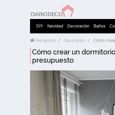
DIY
Navidad
Decoración
Baños
Co
Recepción
Decoración
Cómo crear un dor
Cómo crear un dormitori
presupuesto