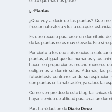
estilo que más nos guste.
5.-Plantas
¿Qué voy a decir de las plantas? Que me 
frescor, naturaleza y luz a cualquier estancia.
Es otro recurso para crear un dormitorio d
de las plantas no es muy elevado. Eso sí req
Por cierto a los que sois reacios a colocar u
plantas, al igual que los humanos y los ani
hacen en proporciones mucho menores que ot
obligamos a dormir solos. Además, las pla
fotosíntesis, contrarrestando su respiración
con plantas en la habitación, ya sabes la respu
Como siempre desde este blog, las chicas d
hayan servido de utilidad para crear un dor
Par : La rédaction de
Diario Deco