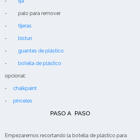
-
lija
-
palo para remover
-
tijeras
-
bisturí
-
guantes de plástico
-
botella de plástico
opcional:
-
chalkpaint
-
pinceles
PASO A PASO
Empezaremos recortando la botella de plástico para