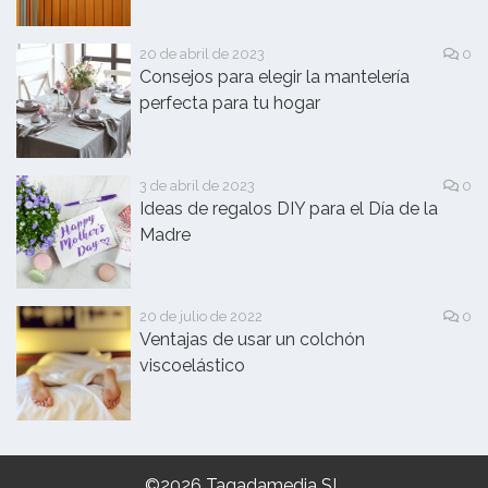
20 de abril de 2023
0
Consejos para elegir la mantelería
perfecta para tu hogar
3 de abril de 2023
0
Ideas de regalos DIY para el Día de la
Madre
20 de julio de 2022
0
Ventajas de usar un colchón
viscoelástico
©2026 Tagadamedia SL