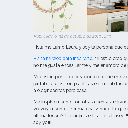
Publicado el 31 de octubre de 2019 11:39
Hola me llamo Laura y soy la persona que e
Visita mi web para inspirarte
. Mi estilo creo
no me gusta encasillarme y me enamoro de pi
Mi pasión por la decoración creo que me vi
pintaba cosas con plantillas en mi habitaci
a elegir cositas para casa.
Me inspiro mucho con otras cuentas, mirando
yo voy mucho a mi marcha y hago lo que m
última locura? Un jardín vertical en el aseo!
soy yo!!!