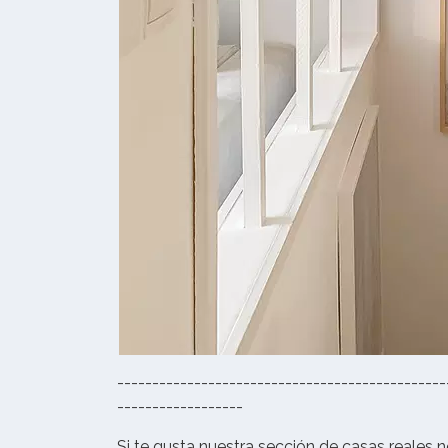
-----------------------------------------------
------------------
Si te gusta nuestra sección de casas reales n