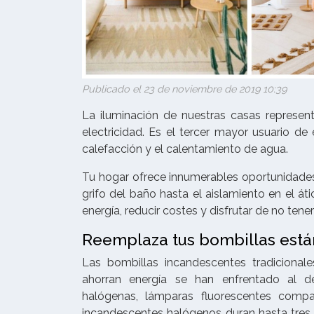
Publicado el 23 de noviembre de 2019 10:39
La iluminación de nuestras casas represe
electricidad. Es el tercer mayor usuario de
calefacción y el calentamiento de agua.
Tu hogar ofrece innumerables oportunidades p
grifo del baño hasta el aislamiento en el á
energía, reducir costes y disfrutar de no te
Reemplaza tus bombillas están
Las bombillas incandescentes tradicional
ahorran energía se han enfrentado al d
halógenas, lámparas fluorescentes comp
incandescentes halógenos duran hasta tres 