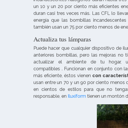
un 10 y un 20 por ciento más eficientes en
duran casi tres veces más. Las CFL lo lleva
energía que las bombillas incandescent
también usan un 75 por ciento menos de ene
Actualiza tus lámparas
Puede hacer que cualquier dispositivo de il
anteriores bombillas, pero las mejoras no t
actualizar el ambiente de tu hogar,
compatibles . Funcionan en conjunto con las
más eficiente, éstos vienen
con caracterí
usan entre un 70 y un 90 por ciento menos d
en cientos de estilos para que no tengas
responsable, en
Iluxiform
tienen un montón d