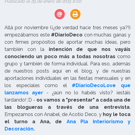
Publicado el 29 de enero de 2015 8:00
Allá por noviembre (¡¿de verdad hace tres meses ya?!)
empezábamos este
#DiarioDeco
con muchas ganas y
con firmes propósitos de aportar muchas ideas, pero
también con la
intención de que nos vayáis
conociendo un poco más a todas nosotras
como
grupo y también de forma individual. Para eso, además
de nuestros posts aquí en el blog, y de nuestras
aportaciones individuales en las fiestas mensuales y en
los especiales como el
#DiarioDecoLove que
lanzamos ayer
- ¿aún no lo habéis visto? ¡estáis
tardando! ;D -
os vamos a "presentar" a cada una de
las blogueras a través de una entrevista
.
Empezamos con Anabel, de Acotío Deco, y
hoy le toca
el turno a Ana, de
Ana Pla Interiorismo y
Decoración
.