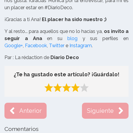
nos gusta. ¡Gracias Mónica por la entrevista!, para mí es
un placer estar en #DiarioDeco.
¡Gracias a ti Ana!
El placer ha sido nuestro ;)
Y al resto... para aquellos que no lo hacías ya,
os invito a
seguir a Ana
en su
blog
y sus perfiles en
Google+
,
Facebook
,
Twitter
e
Instagram
.
Par : La rédaction de
Diario Deco
¿Te ha gustado este artículo? ¡Guárdalo!
Anterior
Siguiente
Comentarios