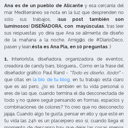
Ana es de un pueblo de Alicante
y esa cercanía del
mar Mediterráneo se nota en la luz que desprenden no
sólo sus trabajos, ¡
sus post también son
luminosos
!
DISEÑADORA, con mayúsculas
, tras leer
sus respuestas yo diría que Ana se alimenta de diseño
de la mañana a la noche. Amig@s de #DiarioDeco,
pasen y lean,
ésta es Ana Pla, en 10 preguntas
:)
1.
Interiorista, diseñadora, organizadora de eventos,
creadora de candy bars, bloguera... Como en la frase del
diseñador gráfico Paul Rand -
"Todo es diseño, ¡todo!"
-
que citas en
la bio de tu blog
, en tu trabajo está claro
que es así pero, ¿lo es también en tu vida personal o
eres de las que, cuando termina el día desconectada de
todo y no quiere seguir pensando en formas, espacios y
combinaciones de colores? Yo creo que no desconecto
jajaja. Cuando algo te gusta, pensar en ello y que esté en
tu vida las 24h es un placerpero eso sí, cuando llega el
momento de descanso hay que dejar las cosas menos