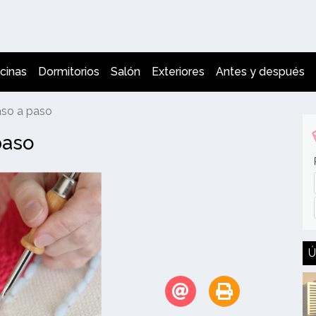
cinas
Dormitorios
Salón
Exteriores
Antes y después
paso a paso
paso
Ú