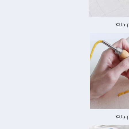
© la-p
© la-p