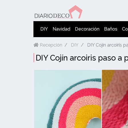
DIY
Navidad
Decoración
Baños
Co
Recepción
DIY
DIY Cojín arcoiris 
DIY Cojín arcoiris paso a 