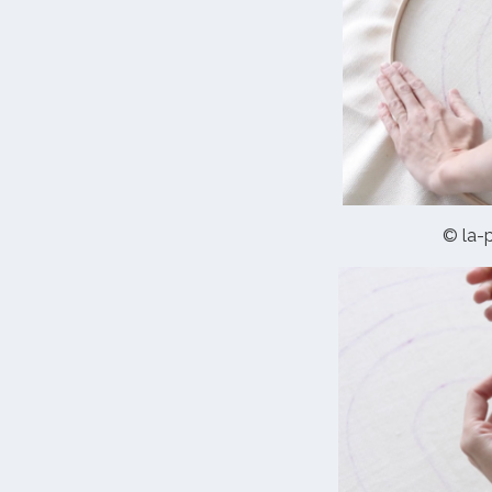
© la-p