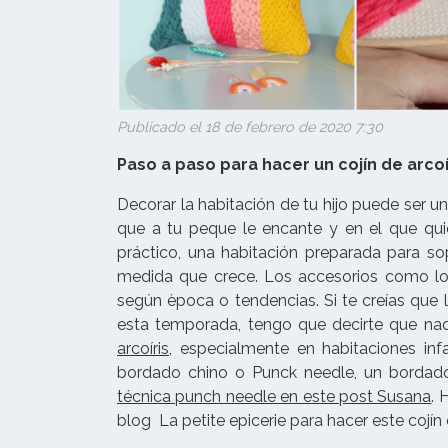
Publicado el 18 de febrero de 2020 7:30
Paso a paso para hacer un cojín de arcoí
Decorar la habitación de tu hijo puede ser u
que a tu peque le encante y en el que quie
práctico, una habitación preparada para so
medida que crece. Los accesorios como los
según època o tendencias. Si te creías que
esta temporada, tengo que decirte que na
arcoíris
, especialmente en habitaciones inf
bordado chino o Punck needle, un bordado
técnica punch needle en este post Susana
. 
blog La petite epicerie para hacer este cojín 