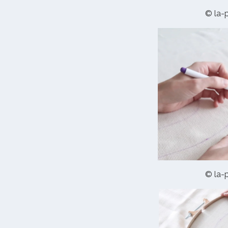
© la-p
© la-p