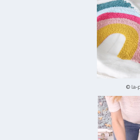
© la-p