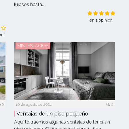
lujosos hasta...
en 1 opinión
ón
MINI ESPACIOS
0
10 de agosto de 2021
0
Ventajas de un piso pequeño
Aquí te traemos algunas ventajas de tener un
piso pequeño. © hoylowcost.com 1- Son