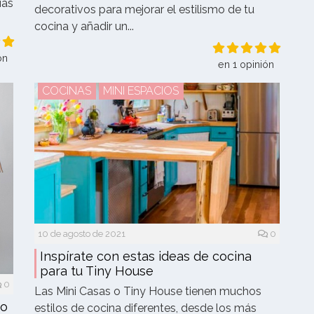
ias
decorativos para mejorar el estilismo de tu
cocina y añadir un...
ón
en 1 opinión
COCINAS
MINI ESPACIOS
10 de agosto de 2021
0
Inspírate con estas ideas de cocina
para tu Tiny House
0
Las Mini Casas o Tiny House tienen muchos
ño
estilos de cocina diferentes, desde los más