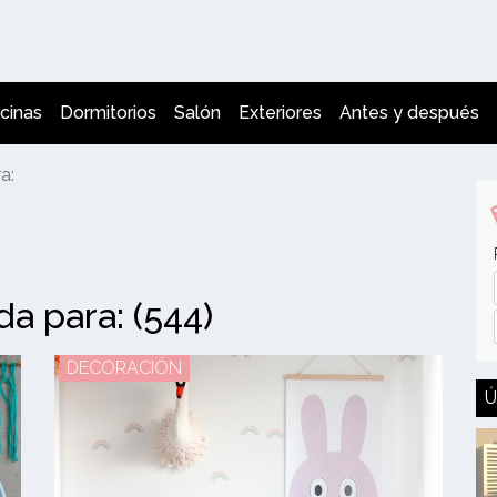
cinas
Dormitorios
Salón
Exteriores
Antes y después
a:
a para: (544)
DECORACIÓN
Ú